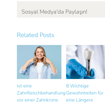
Sosyal Medya'da Paylaşın!
Related Posts
8 Wichtige
Wie beeinflusst di
handlung
Gewohnheiten für
Zahnfleischgesund
krone
eine Längere
das Smile Design?