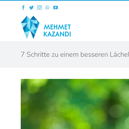
Skip
Facebook
Twitter
Instagram
WhatsApp
YouTube
to
content
7 Schritte zu einem besseren Läche