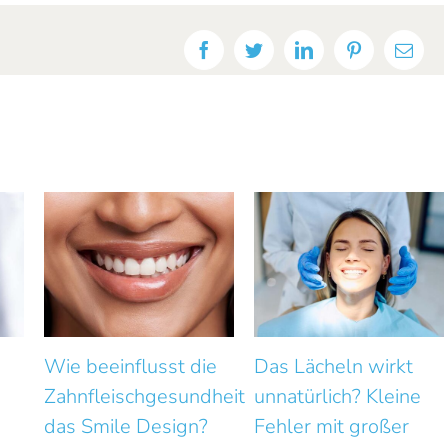
Facebook
Twitter
LinkedIn
Pinterest
Emai
e
Das Lächeln wirkt
Wie können kleine
heit
unnatürlich? Kleine
Lücken zwischen den
Fehler mit großer
Frontzähnen