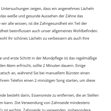
ar. Untersuchungen zeigen, dass ein angenehmes Lächeln
zt das weiße und gesunde Aussehen der Zähne das
ir alle wissen, ist die Zahngesundheit ein Teil der
heit beeinflussen auch unser allgemeines Wohlbefinden.
wohl Ihr schönes Lächeln zu verbessern als auch Ihre
e und erste Schritt in der Mundpflege ist das regelmäßige
den Atem erfrischt, sollte 2 Minuten dauern. Einige
matisch an, während Sie bei manuellem Bürsten einen
hrem Telefon einen 2-minütigen Song starten, um diese
e besteht darin, Essensreste zu entfernen, die an Stellen
chen kann. Die Verwendung von Zahnseide mindestens
 Es ist wichtig, Zahnseide zu verwenden, insbesondere