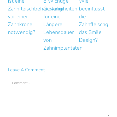
8 Wichtige
Wie
Das Lächeln
hbehandlung
Gewohnheiten
beeinflusst
wirkt
für eine
die
unnatürlich?
Längere
Zahnfleischgesundheit
Kleine
?
Lebensdauer
das Smile
Fehler mit
von
Design?
großer
Zahnimplantaten
Wirkung
Leave A Comment
Comment