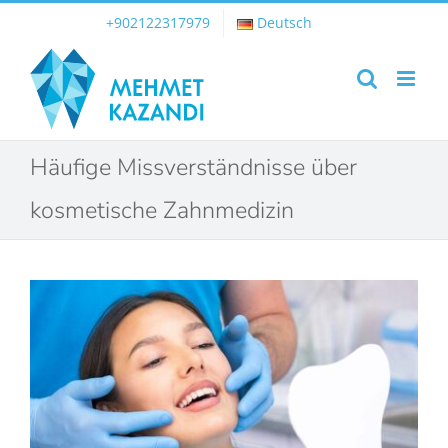
Skip
+902122317979
Deutsch
to
content
Häufige Missverständnisse über
kosmetische Zahnmedizin