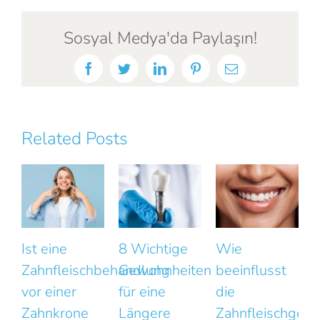
Sosyal Medya'da Paylaşın!
Facebook
Twitter
LinkedIn
Pinterest
Email
Related Posts
8 Wichtige
Wie
Das Lächeln
schbehandlung
Gewohnheiten
beeinflusst
wirkt
für eine
die
unnatürlich?
ne
Längere
Zahnfleischgesundheit
Kleine