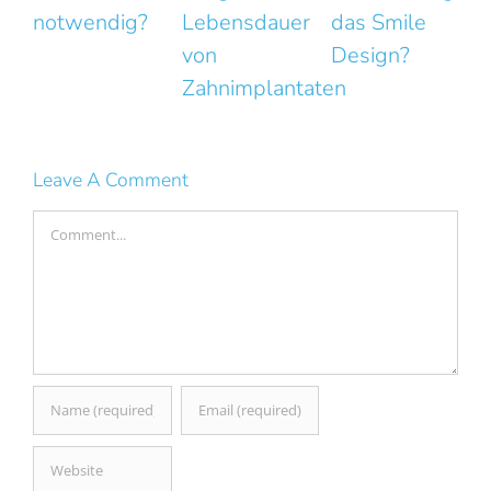
ig?
Lebensdauer
das Smile
Fehler mit
von
Design?
großer
Zahnimplantaten
Wirkung
Leave A Comment
Comment