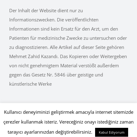
Der Inhalt der Website dient nur zu
Informationszwecken. Die veröffentlichten
Informationen sind kein Ersatz für den Arzt, um den
Patienten für medizinische Zwecke zu untersuchen oder
zu diagnostizieren. Alle Artikel auf dieser Seite gehören
Mehmet Zahid Kazandı. Das Kopieren oder Weitergeben
von nicht genehmigtem Material verstößt außerdem
gegen das Gesetz Nr. 5846 über geistige und
künstlerische Werke
Kullanıcı deneyiminizi geliştirmek amacıyla internet sitemizde
çerezler kullanmak isteriz. Vereceğiniz onayı istediğiniz zaman
Copyright © 2015 - 2026 mehmetkazandi.com • Tüm Hakları Saklıdır.
Gizlilik Politikası
,
Çerez Politikası
Globaliser
tarayıcı ayarlarınızdan değiştirebilirsiniz.
Kabul Ediyorum