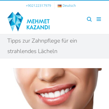
Skip
+902122317979
Deutsch
to
content
Tipps zur Zahnpflege für ein
strahlendes Lächeln