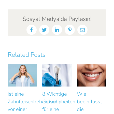
Sosyal Medya'da Paylaşın!
Facebook
Twitter
LinkedIn
Pinterest
Email
Related Posts
8 Wichtige
Wie
Das Lächeln
Gewohnheiten
beeinflusst
wirkt
k
für eine
die
unnatürlich?