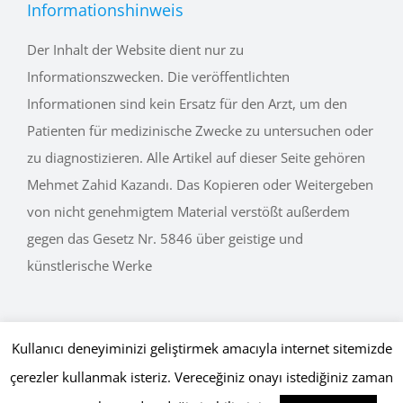
Informationshinweis
Der Inhalt der Website dient nur zu
Informationszwecken. Die veröffentlichten
Informationen sind kein Ersatz für den Arzt, um den
Patienten für medizinische Zwecke zu untersuchen oder
zu diagnostizieren. Alle Artikel auf dieser Seite gehören
Mehmet Zahid Kazandı. Das Kopieren oder Weitergeben
von nicht genehmigtem Material verstößt außerdem
gegen das Gesetz Nr. 5846 über geistige und
künstlerische Werke
Kullanıcı deneyiminizi geliştirmek amacıyla internet sitemizde
çerezler kullanmak isteriz. Vereceğiniz onayı istediğiniz zaman
Copyright © 2015 - 2026 mehmetkazandi.com • Tüm Hakları Saklıdır.