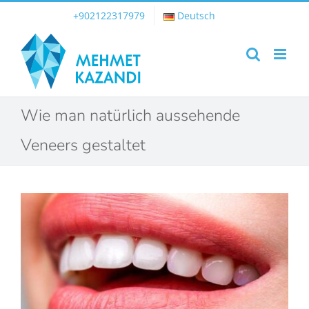
Skip
+902122317979
Deutsch
to
content
Wie man natürlich aussehende
Veneers gestaltet