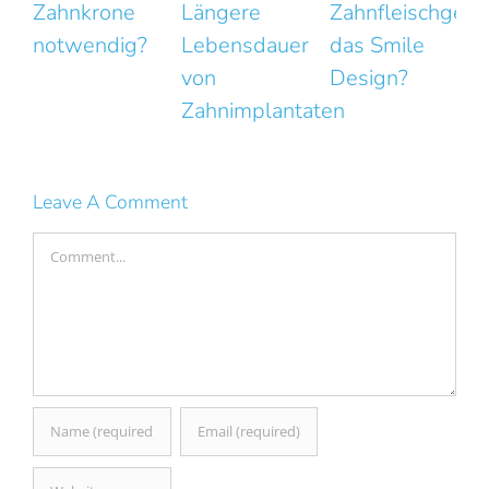
Längere
Zahnfleischgesundheit
Kleine
Lebensdauer
das Smile
Fehler mit
von
Design?
großer
F
Zahnimplantaten
Wirkung
Leave A Comment
Comment