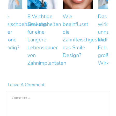
8 Wichtige
Wie
Das Lächeln
Gewohnheiten
beeinflusst
wirkt
k
für eine
die
unnatürlich?
Längere
Zahnfleischgesundheit
Kleine
Lebensdauer
das Smile
Fehler mit
von
Design?
großer
F
Zahnimplantaten
Wirkung
Leave A Comment
Comment