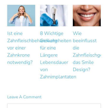
8 Wichtige
Wie
Das Lächeln
Gewohnheiten
beeinflusst
wirkt
k
für eine
die
unnatürlich?
Längere
Zahnfleischgesundheit
Kleine
Lebensdauer
das Smile
Fehler mit
von
Design?
großer
F
Zahnimplantaten
Wirkung
Leave A Comment
Comment