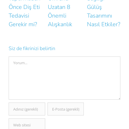
Uzatan 8
Gülüş
Bozan Küçük
Önemli
Tasarımını
Hatalar
B
Alışkanlık
Nasıl Etkiler?
N
K
Siz de fikrinizi belirtin
Comment