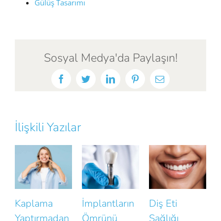
Gülüş Tasarımı
Sosyal Medya'da Paylaşın!
Facebook
Twitter
LinkedIn
Pinterest
E-
posta
İlişkili Yazılar
İmplantların
Diş Eti
Gülüşünüzün
Ömrünü
Sağlığı
Doğallığını
D