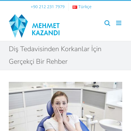
Skip
+90 212 231 7979
Türkçe
to
content
Diş Tedavisinden Korkanlar İçin
Gerçekçi Bir Rehber