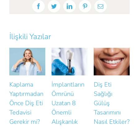
Facebook
Twitter
LinkedIn
Pinterest
E-
posta
İlişkili Yazılar
İmplantların
Diş Eti
Gülüşünüzün
Ömrünü
Sağlığı
Doğallığını
D
Uzatan 8
Gülüş
Bozan Küçük
Önemli
Tasarımını
Hatalar
B
Alışkanlık
Nasıl Etkiler?
N
K