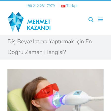
Skip
+90 212 231 7979
Türkçe
to
content
Diş Beyazlatma Yaptırmak İçin En
Doğru Zaman Hangisi?