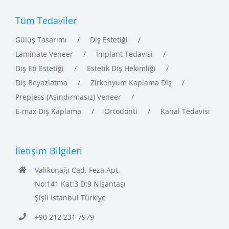
Tüm Tedaviler
Gülüş Tasarımı
Diş Estetiği
Laminate Veneer
İmplant Tedavisi
Diş Eti Estetiği
Estetik Diş Hekimliği
Diş Beyazlatma
Zirkonyum Kaplama Diş
Prepless (Aşındırmasız) Veneer
E-max Diş Kaplama
Ortodonti
Kanal Tedavisi
İletişim Bilgileri
Valikonağı Cad. Feza Apt.
No:141 Kat:3 D:9 Nişantaşı
Şişli İstanbul Türkiye
+90 212 231 7979