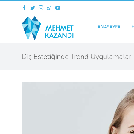
Skip
Facebook
Twitter
Instagram
WhatsApp
YouTube
to
content
ANASAYFA
Diş Estetiğinde Trend Uygulamalar