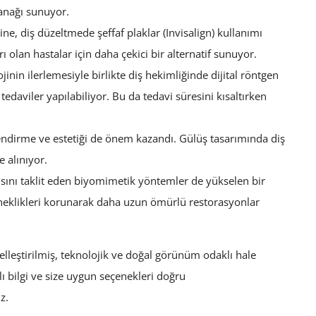
anağı sunuyor.
rine, diş düzeltmede şeffaf plaklar (Invisalign) kullanımı
ı olan hastalar için daha çekici bir alternatif sunuyor.
ojinin ilerlemesiyle birlikte diş hekimliğinde dijital röntgen
tedaviler yapılabiliyor. Bu da tedavi süresini kısaltırken
llendirme ve estetiği de önem kazandı. Gülüş tasarımında diş
e alınıyor.
pısını taklit eden biyomimetik yöntemler de yükselen bir
esneklikleri korunarak daha uzun ömürlü restorasyonlar
selleştirilmiş, teknolojik ve doğal görünüm odaklı hale
lı bilgi ve size uygun seçenekleri doğru
z.