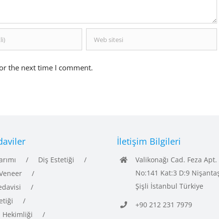
or the next time I comment.
aviler
İletişim Bilgileri
arımı
Diş Estetiği
Valikonağı Cad. Feza Apt.
No:141 Kat:3 D:9 Nişanta
Veneer
Şişli İstanbul Türkiye
edavisi
etiği
+90 212 231 7979
ş Hekimliği