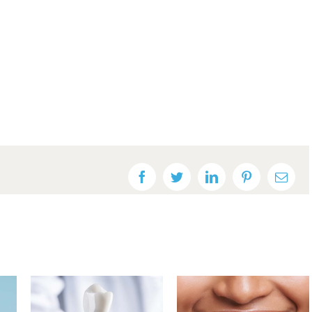
Facebook
Twitter
LinkedIn
Pinterest
E-
post