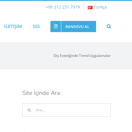
+90 212 231 7979
Türkçe
İLETİŞİM
SSS
RANDEVU AL
Diş Estetiğinde Trend Uygulamalar
Site İçinde Ara
Ara: