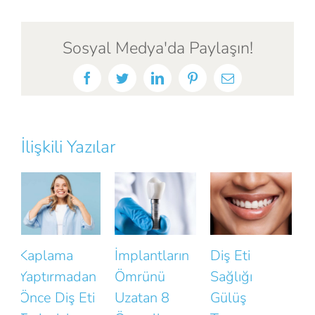
Sosyal Medya'da Paylaşın!
Facebook
Twitter
LinkedIn
Pinterest
E-
posta
İlişkili Yazılar
İmplantların
Diş Eti
Gülüşünüzün
Ömrünü
Sağlığı
Doğallığını
D
Uzatan 8
Gülüş
Bozan Küçük