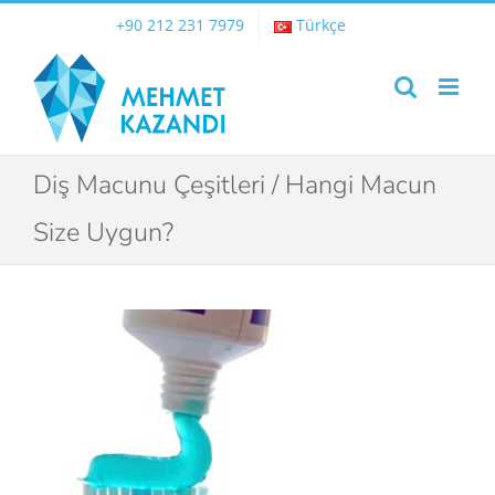
Skip
+90 212 231 7979
Türkçe
to
content
Diş Macunu Çeşitleri / Hangi Macun
Size Uygun?