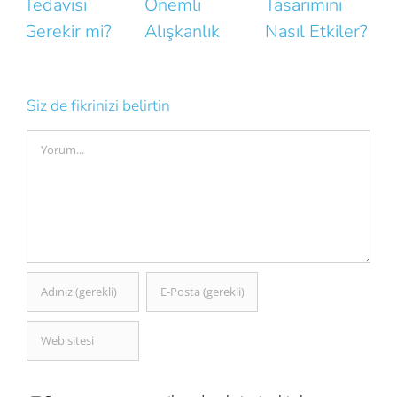
Önemli
Tasarımını
Hatalar
B
Alışkanlık
Nasıl Etkiler?
N
K
Siz de fikrinizi belirtin
Comment