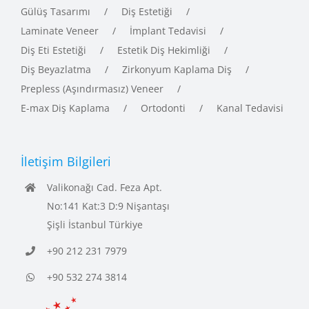
Gülüş Tasarımı
Diş Estetiği
Laminate Veneer
İmplant Tedavisi
Diş Eti Estetiği
Estetik Diş Hekimliği
Diş Beyazlatma
Zirkonyum Kaplama Diş
Prepless (Aşındırmasız) Veneer
E-max Diş Kaplama
Ortodonti
Kanal Tedavisi
İletişim Bilgileri
Valikonağı Cad. Feza Apt.
No:141 Kat:3 D:9 Nişantaşı
Şişli İstanbul Türkiye
+90 212 231 7979
+90 532 274 3814