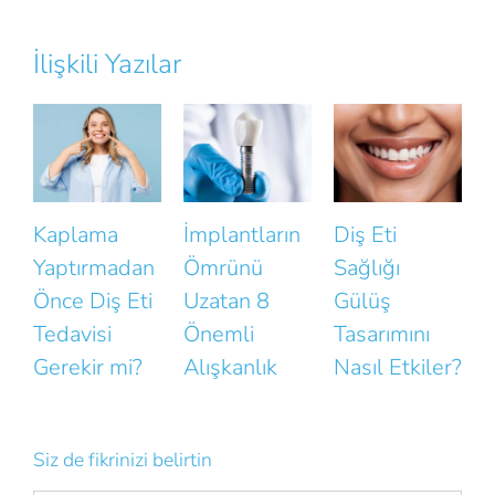
İlişkili Yazılar
İmplantların
Diş Eti
Gülüşünüzün
n
Ömrünü
Sağlığı
Doğallığını
D
i
Uzatan 8
Gülüş
Bozan Küçük
Önemli
Tasarımını
Hatalar
B
Alışkanlık
Nasıl Etkiler?
N
K
Siz de fikrinizi belirtin