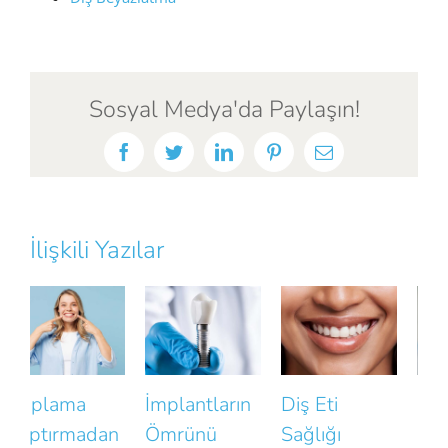
Sosyal Medya'da Paylaşın!
Facebook
Twitter
LinkedIn
Pinterest
E-
posta
İlişkili Yazılar
İmplantların
Diş Eti
Gülüşünüzün
Ömrünü
Sağlığı
Doğallığını
D