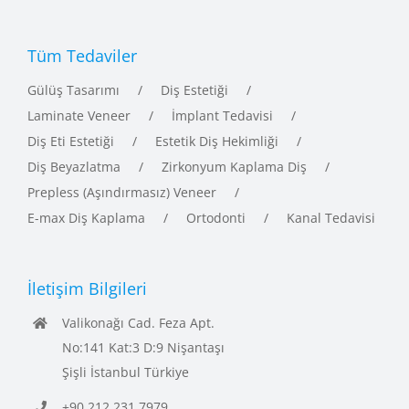
Tüm Tedaviler
Gülüş Tasarımı
Diş Estetiği
Laminate Veneer
İmplant Tedavisi
Diş Eti Estetiği
Estetik Diş Hekimliği
Diş Beyazlatma
Zirkonyum Kaplama Diş
Prepless (Aşındırmasız) Veneer
E-max Diş Kaplama
Ortodonti
Kanal Tedavisi
İletişim Bilgileri
Valikonağı Cad. Feza Apt.
No:141 Kat:3 D:9 Nişantaşı
Şişli İstanbul Türkiye
+90 212 231 7979