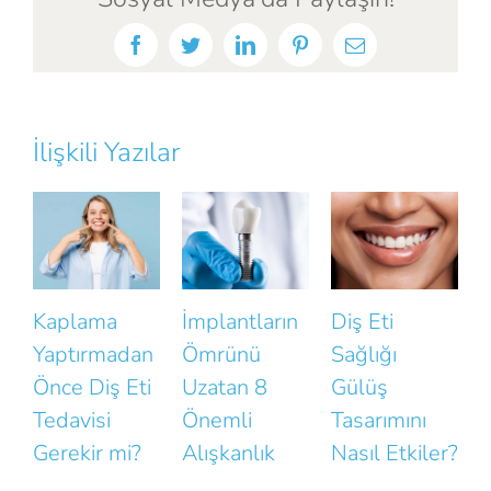
Facebook
Twitter
LinkedIn
Pinterest
E-
posta
İlişkili Yazılar
İmplantların
Diş Eti
Gülüşünüzün
n
Ömrünü
Sağlığı
Doğallığını
D
i
Uzatan 8
Gülüş
Bozan Küçük
Önemli
Tasarımını
Hatalar
B
Alışkanlık
Nasıl Etkiler?
N
K