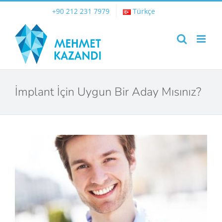
Skip
+90 212 231 7979
Türkçe
to
content
İmplant İçin Uygun Bir Aday Mısınız?