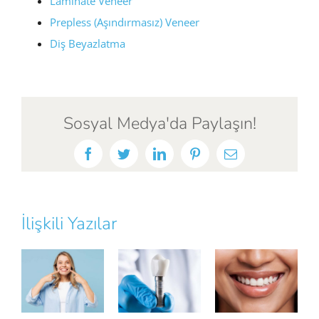
Laminate Veneer
Prepless (Aşındırmasız) Veneer
Diş Beyazlatma
Sosyal Medya'da Paylaşın!
Facebook
Twitter
LinkedIn
Pinterest
E-
posta
İlişkili Yazılar