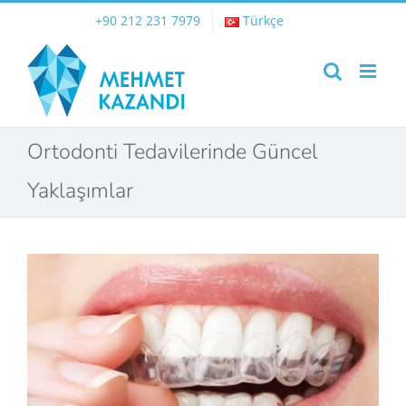
Skip
+90 212 231 7979
Türkçe
to
content
Ortodonti Tedavilerinde Güncel
Yaklaşımlar