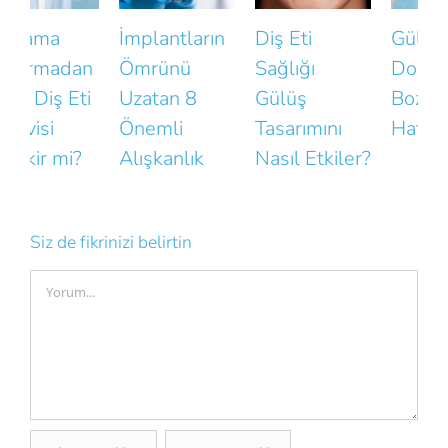
İmplantların
Diş Eti
Gülüşünüzün
Ömrünü
Sağlığı
Doğallığını
D
Uzatan 8
Gülüş
Bozan Küçük
Önemli
Tasarımını
Hatalar
B
Alışkanlık
Nasıl Etkiler?
N
K
Siz de fikrinizi belirtin
Comment