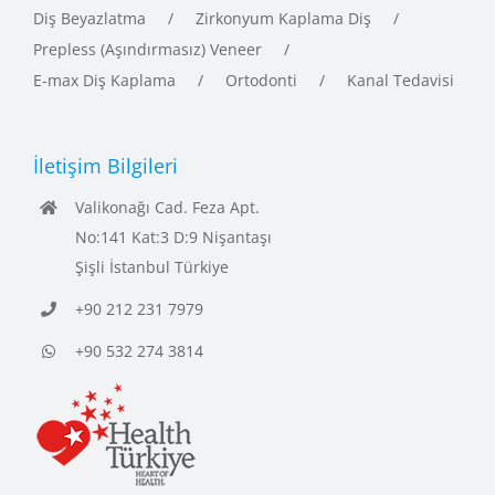
Diş Beyazlatma
Zirkonyum Kaplama Diş
Prepless (Aşındırmasız) Veneer
E-max Diş Kaplama
Ortodonti
Kanal Tedavisi
İletişim Bilgileri
Valikonağı Cad. Feza Apt.
No:141 Kat:3 D:9 Nişantaşı
Şişli İstanbul Türkiye
+90 212 231 7979
+90 532 274 3814