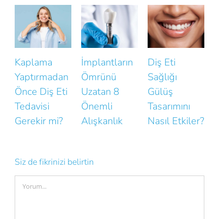
İmplantların
Diş Eti
Gülüşünüzün
n
Ömrünü
Sağlığı
Doğallığını
i
Uzatan 8
Gülüş
Bozan Küçük
Önemli
Tasarımını
Hatalar
Alışkanlık
Nasıl Etkiler?
K
Siz de fikrinizi belirtin
Comment