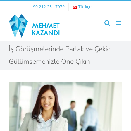
Skip
+90 212 231 7979
Türkçe
to
content
İş Görüşmelerinde Parlak ve Çekici
Gülümsemenizle Öne Çıkın