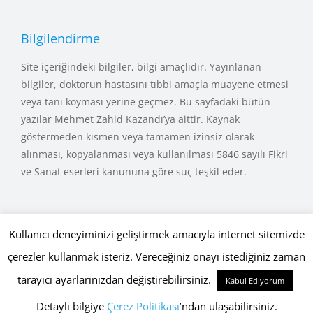
Bilgilendirme
Site içeriğindeki bilgiler, bilgi amaçlıdır. Yayınlanan
bilgiler, doktorun hastasını tıbbi amaçla muayene etmesi
veya tanı koyması yerine geçmez. Bu sayfadaki bütün
yazılar Mehmet Zahid Kazandı’ya aittir. Kaynak
göstermeden kısmen veya tamamen izinsiz olarak
alınması, kopyalanması veya kullanılması 5846 sayılı Fikri
ve Sanat eserleri kanununa göre suç teşkil eder.
Kullanıcı deneyiminizi geliştirmek amacıyla internet sitemizde
çerezler kullanmak isteriz. Vereceğiniz onayı istediğiniz zaman
Copyright © 2015 - 2026 mehmetkazandi.com • Tüm Hakları Saklıdır.
Gizlilik Politikası
,
Çerez Politikası
Globaliser
tarayıcı ayarlarınızdan değiştirebilirsiniz.
Kabul Ediyorum
Detaylı bilgiye
Çerez Politikası
’ndan ulaşabilirsiniz.