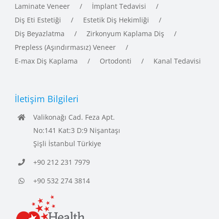
Laminate Veneer
İmplant Tedavisi
Diş Eti Estetiği
Estetik Diş Hekimliği
Diş Beyazlatma
Zirkonyum Kaplama Diş
Prepless (Aşındırmasız) Veneer
E-max Diş Kaplama
Ortodonti
Kanal Tedavisi
İletişim Bilgileri
Valikonağı Cad. Feza Apt.
No:141 Kat:3 D:9 Nişantaşı
Şişli İstanbul Türkiye
+90 212 231 7979
+90 532 274 3814