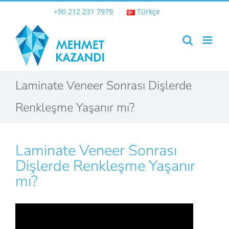
Skip
+90 212 231 7979
Türkçe
to
content
Laminate Veneer Sonrası Dişlerde
Renkleşme Yaşanır mı?
Laminate Veneer Sonrası
Dişlerde Renkleşme Yaşanır
mı?