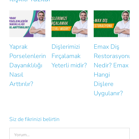
Dişlerimizi
Emax Diş
Diş
erin
Fırçalamak
Restorasyonu
Tedavisinde
ığı
Yeterli midir?
Nedir? Emax
Antibiyotik
Hangi
Kullanımı
Dişlere
Uygulanır?
Siz de fikrinizi belirtin
Comment