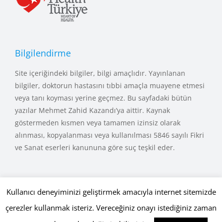
Bilgilendirme
Site içeriğindeki bilgiler, bilgi amaçlıdır. Yayınlanan
bilgiler, doktorun hastasını tıbbi amaçla muayene etmesi
veya tanı koyması yerine geçmez. Bu sayfadaki bütün
yazılar Mehmet Zahid Kazandı’ya aittir. Kaynak
göstermeden kısmen veya tamamen izinsiz olarak
alınması, kopyalanması veya kullanılması 5846 sayılı Fikri
ve Sanat eserleri kanununa göre suç teşkil eder.
Kullanıcı deneyiminizi geliştirmek amacıyla internet sitemizde
çerezler kullanmak isteriz. Vereceğiniz onayı istediğiniz zaman
Copyright © 2015 - 2026 mehmetkazandi.com • Tüm Hakları Saklıdır.