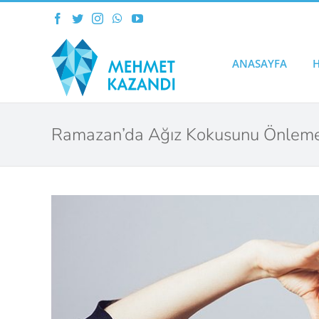
Skip
Facebook
Twitter
Instagram
WhatsApp
YouTube
to
content
ANASAYFA
Ramazan’da Ağız Kokusunu Önleme