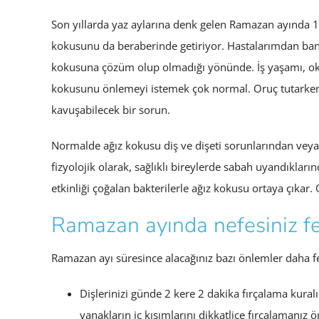
Son yıllarda yaz aylarına denk gelen Ramazan ayında 15
kokusunu da beraberinde getiriyor. Hastalarımdan bana
kokusuna çözüm olup olmadığı yönünde. İş yaşamı, okul
kokusunu önlemeyi istemek çok normal. Oruç tutarke
kavuşabilecek bir sorun.
Normalde ağız kokusu diş ve dişeti sorunlarından veya 
fizyolojik olarak, sağlıklı bireylerde sabah uyandıkları
etkinliği çoğalan bakterilerle ağız kokusu ortaya çıkar
Ramazan ayında nefesiniz fe
Ramazan ayı süresince alacağınız bazı önlemler daha fe
Dişlerinizi günde 2 kere 2 dakika fırçalama kuralı 
yanakların iç kısımlarını dikkatlice fırçalamanız ö