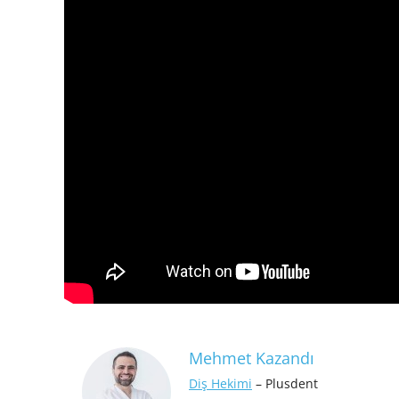
Mehmet Kazandı
Diş Hekimi
– Plusdent