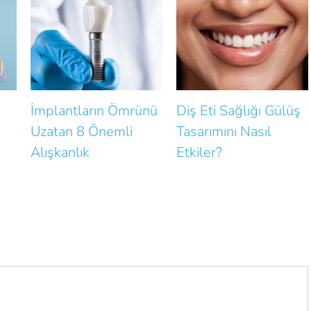
tların Ömrünü
Diş Eti Sağlığı Gülüş
Gülüşünü
 8 Önemli
Tasarımını Nasıl
Doğallığı
nlık
Etkiler?
Küçük Hat