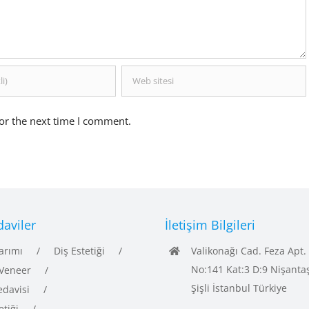
or the next time I comment.
aviler
İletişim Bilgileri
arımı
Diş Estetiği
Valikonağı Cad. Feza Apt.
No:141 Kat:3 D:9 Nişanta
Veneer
Şişli İstanbul Türkiye
edavisi
etiği