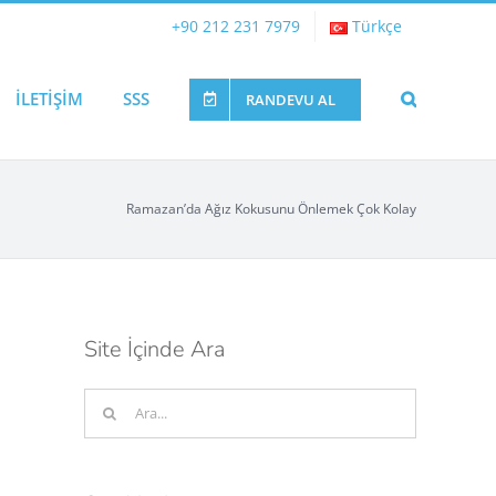
+90 212 231 7979
Türkçe
İLETİŞİM
SSS
RANDEVU AL
Ramazan’da Ağız Kokusunu Önlemek Çok Kolay
Site İçinde Ara
Ara: