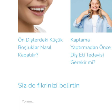
Dişlerdeki Küçük
Kaplama
İmplan
luklar Nasıl
Yaptırmadan Önce
Uzatan
atılır?
Diş Eti Tedavisi
Alışka
Gerekir mi?
Siz de fikrinizi belirtin
Comment