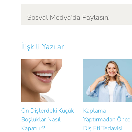
Sosyal Medya'da Paylaşın!
İlişkili Yazılar
erdeki Küçük
Kaplama
İmplantlar
ar Nasıl
Yaptırmadan Önce
Uzatan 8 Ö
r?
Diş Eti Tedavisi
Alışkanlık