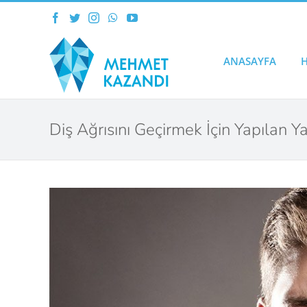
Skip
Facebook
Twitter
Instagram
WhatsApp
YouTube
to
content
ANASAYFA
Diş Ağrısını Geçirmek İçin Yapılan Ya