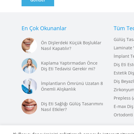
En Çok Okunanlar
Tüm Ted
Gülüş Tas
Ön Dişlerdeki Küçük Boşluklar
Laminate 
Nasıl Kapatılır?
İmplant T
Kaplama Yaptırmadan Önce
Diş Eti Est
Diş Eti Tedavisi Gerekir mi?
Estetik Di
Diş Beyaz
İmplantların Ömrünü Uzatan 8
Önemli Alışkanlık
Zirkonyum
Prepless 
Diş Eti Sağlığı Gülüş Tasarımını
E-max Diş
Nasıl Etkiler?
Ortodonti