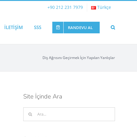
+90 212 231 7979
Türkçe
İLETİŞİM
SSS
RANDEVU AL
Diş Ağrısını Geçirmek İçin Yapılan Yanlışlar
Site İçinde Ara
Ara: