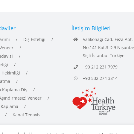
aviler
İletişim Bilgileri
arımı
Diş Estetiği
Valikonağı Cad. Feza Apt.
No:141 Kat:3 D:9 Nişanta
Veneer
Şişli İstanbul Türkiye
edavisi
etiği
+90 212 231 7979
ş Hekimliği
+90 532 274 3814
latma
 Kaplama Diş
(Aşındırmasız) Veneer
 Kaplama
Kanal Tedavisi