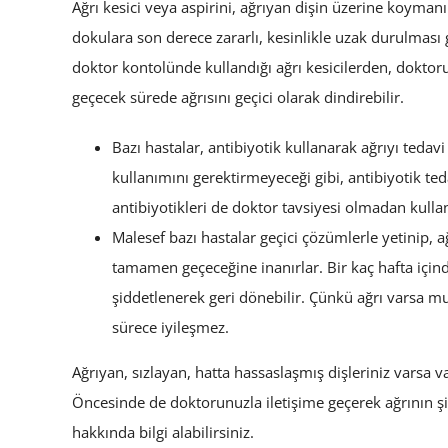
Ağrı kesici veya aspirini, ağrıyan dişin üzerine koymanı
dokulara son derece zararlı, kesinlikle uzak durulması
doktor kontolünde kullandığı ağrı kesicilerden, doktor
geçecek sürede ağrısını geçici olarak dindirebilir.
Bazı hastalar, antibiyotik kullanarak ağrıyı tedav
kullanımını gerektirmeyeceği gibi, antibiyotik tedav
antibiyotikleri de doktor tavsiyesi olmadan kullan
Malesef bazı hastalar geçici çözümlerle yetinip, 
tamamen geçeceğine inanırlar. Bir kaç hafta içi
şiddetlenerek geri dönebilir. Çünkü ağrı varsa mu
sürece iyileşmez.
Ağrıyan, sızlayan, hatta hassaslaşmış dişleriniz varsa
Öncesinde de doktorunuzla iletişime geçerek ağrının şidd
hakkında bilgi alabilirsiniz.