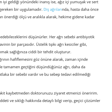
n iyi geldiği yönündeki inanış ise, ağız içi yumuşak ve sert
 gereken bir uygulamadır.
Diş ağrıları
nda, hasta daha önce
un önerdiği ölçü ve aralıkla alarak, hekime gidene kadar
i edebileceklerini düşünürler. Her ağrı sebebi antibiyotik
inin bir parçasıdır. Üstelik tıpkı ağrı kesiciler gibi,
mak sağlığınıza ciddi bir tehdit oluşturur.
ağrının hafiflemesini göz önüne alarak, zaman içinde
nde tamamen geçtiğini düşündüğünüz ağrı, daha da
tlaka bir sebebi vardır ve bu sebep tedavi edilmediği
 vakit kaybetmeden doktorunuzu ziyaret etmenizi öneririm.
eti ve sıklığı hakkında detaylı bilgi verip, geçici çözümler