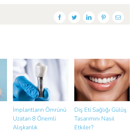
Facebook
Twitter
LinkedIn
Pinterest
E-
post
ın Ömrünü
Diş Eti Sağlığı Gülüş
Gülüşünüzün
nemli
Tasarımını Nasıl
Doğallığını B
Etkiler?
Küçük Hatalar